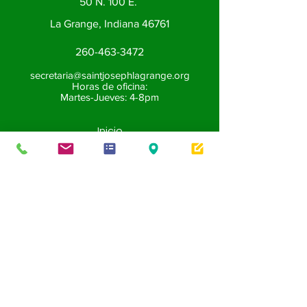
50 N. 100 E.
La Grange, Indiana 46761
260-463-3472
secretaria@saintjosephlagrange.org
Horas de oficina:
Martes-Jueves: 4-8pm
Inicio
Horarios de Misas
Contactarnos
Boletines
Sacramentos
Bautismo