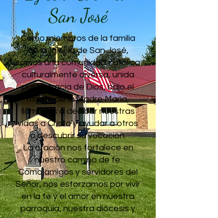
San José
Como miembros de la familia
de la Iglesia de San José,
somos una comunidad católica
culturalmente diversa, unida
por la gracia de Dios, bajo el
manto de la Madre María,
llamados a dedicar nuestras
vidas a Cristo y ayudar a otros
a descubrir su vocación.
La oración nos fortalece en
nuestro camino de fe.
Como amigos y servidores del
Señor, nos esforzamos por vivir
en la fe y el amor en nuestra
parroquia, nuestra diócesis y