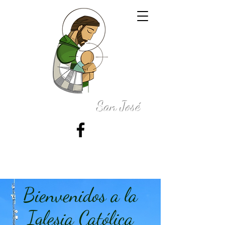
Iglesia Católica
San José
50 N. 100 E., La Grange, Indiana 46761
Bienvenidos a la
Iglesia Católica