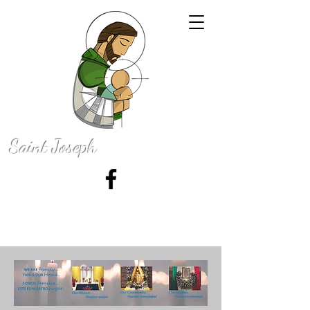
Saint Joseph
Catholic Church
50 N. 100 E., La Grange, Indiana 46761